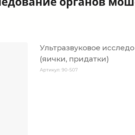
ледование органов мош
Ультразвуковое исслед
(яички, придатки)
Артикул:
90-507