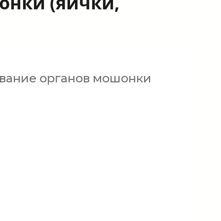
онки (яички,
ование органов мошонки